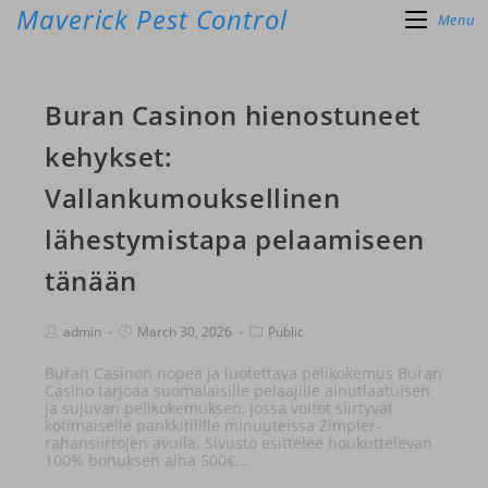
Skip
Maverick Pest Control
Menu
to
content
Buran Casinon hienostuneet
kehykset:
Vallankumouksellinen
lähestymistapa pelaamiseen
tänään
Post
Post
Post
admin
March 30, 2026
Public
Author:
published:
Category:
Buran Casinon nopea ja luotettava pelikokemus Buran
Casino tarjoaa suomalaisille pelaajille ainutlaatuisen
ja sujuvan pelikokemuksen, jossa voitot siirtyvät
kotimaiselle pankkitilille minuuteissa Zimpler-
rahansiirtojen avulla. Sivusto esittelee houkuttelevan
100% bonuksen aina 500€…