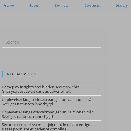
Home
About
Services
Contacts
Gallery
Search
for:
RECENT POSTS
Gameplay insights and hidden secrets within
Grizzlysquest await curious adventurers
Upplevelser längs chickenroad ger unika minnen från
Sveriges natur och landsbygd
Upplevelser längs chickenroad ger unika minnen från
Sveriges natur och landsbygd
Sécurité et divertissement joignent le casino en ligne en
suisse pour une expérience complète