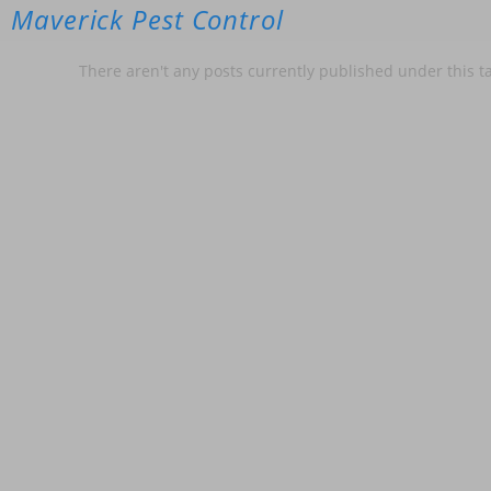
Skip
Maverick Pest Control
to
content
There aren't any posts currently published under this t