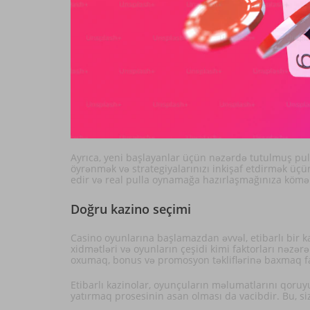
Ayrıca, yeni başlayanlar üçün nəzərdə tutulmuş pul
öyrənmək və strategiyalarınızı inkişaf etdirmək üçü
edir və real pulla oynamağa hazırlaşmağınıza kömək
Doğru kazino seçimi
Casino oyunlarına başlamazdan əvvəl, etibarlı bir
xidmətləri və oyunların çeşidi kimi faktorları nəzər
oxumaq, bonus və promosyon təkliflərinə baxmaq fay
Etibarlı kazinolar, oyunçuların məlumatlarını qoruy
yatırmaq prosesinin asan olması da vacibdir. Bu, sizə