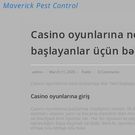
Skip
Maverick Pest Control
to
content
Casino oyunlarına n
başlayanlar üçün bə
Post
Post
Post
Post
admin
March 11, 2026
Public
0 Comments
Author:
published:
Category:
Comments:
Casino oyunlarına necə başlamaq olar Yeni başlaya
Casino oyunlarına giriş
Casino oyunlarına başlamaq istədiyiniz zaman, ilk
oyunları, adətən, şans və bacarıq elementi olan müxt
və blackjack kimi oyunlar var. Hər bir oyunun öz qa
oynandığını başa düşmək vacibdir. Belə ki, oyunla
etmək sizə kömək edə bilər.