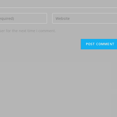
Enter
your
website
URL
ser for the next time I comment.
(optional)