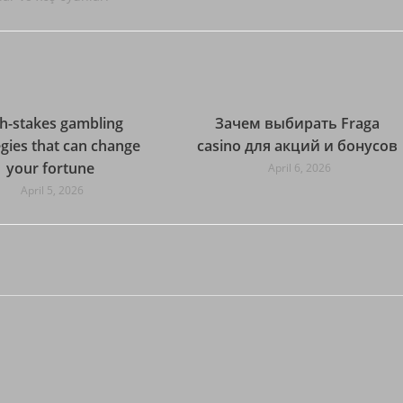
h-stakes gambling
Зачем выбирать Fraga
egies that can change
casino для акций и бонусов
your fortune
April 6, 2026
April 5, 2026