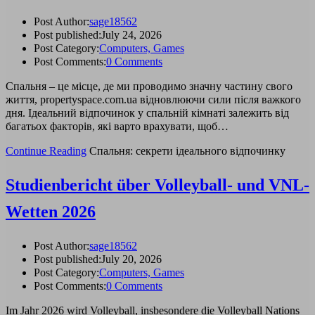
Post Author:
sage18562
Post published:
July 24, 2026
Post Category:
Computers, Games
Post Comments:
0 Comments
Спальня – це місце, де ми проводимо значну частину свого
життя, propertyspace.com.ua відновлюючи сили після важкого
дня. Ідеальний відпочинок у спальній кімнаті залежить від
багатьох факторів, які варто врахувати, щоб…
Continue Reading
Спальня: секрети ідеального відпочинку
Studienbericht über Volleyball- und VNL-
Wetten 2026
Post Author:
sage18562
Post published:
July 20, 2026
Post Category:
Computers, Games
Post Comments:
0 Comments
Im Jahr 2026 wird Volleyball, insbesondere die Volleyball Nations