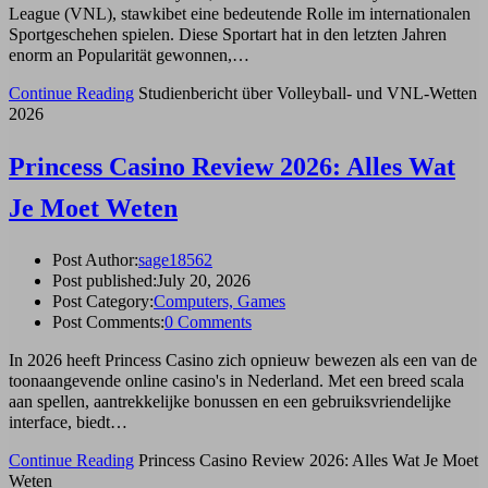
League (VNL), stawkibet eine bedeutende Rolle im internationalen
Sportgeschehen spielen. Diese Sportart hat in den letzten Jahren
enorm an Popularität gewonnen,…
Continue Reading
Studienbericht über Volleyball- und VNL-Wetten
2026
Princess Casino Review 2026: Alles Wat
Je Moet Weten
Post Author:
sage18562
Post published:
July 20, 2026
Post Category:
Computers, Games
Post Comments:
0 Comments
In 2026 heeft Princess Casino zich opnieuw bewezen als een van de
toonaangevende online casino's in Nederland. Met een breed scala
aan spellen, aantrekkelijke bonussen en een gebruiksvriendelijke
interface, biedt…
Continue Reading
Princess Casino Review 2026: Alles Wat Je Moet
Weten