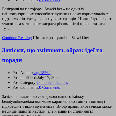
Розіграші на платформі Stawki.bet – це один із
найпопулярніших способів залучення нових користувачів та
підтримки інтересу вже існуючих гравців. Ці акції дозволяють
учасникам мати шанс виграти різноманітні призи, читати
тут…
Continue Reading
Що таке розіграші на Stawki.bet
Зачіски, що змінюють образ: ідеї та
поради
Post Author:
sage18562
Post published:
July 17, 2026
Post Category:
Computers, Games
Post Comments:
0 Comments
Зачіска є важливою складовою нашого іміджу,
beautyonline.net.ua яка може кардинально змінити вигляд і
підкреслити індивідуальність. Вибір правильної зачіски може
не лише підняти настрій, але й змінити сприйняття