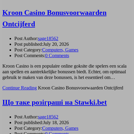
Kroon Casino Bonusvoorwaarden
Ontcijferd
Post Author:
sage18562
Post published:
July 20, 2026
Post Category:
Computers, Games
Post Comments:
0 Comments
Kroon Casino is een populaire online goksite die spelers een scala
aan spellen en aantrekkelijke bonussen biedt. Echter, om optimaal
gebruik te maken van deze bonussen, is het essentieel om…
Continue Reading
Kroon Casino Bonusvoorwaarden Ontcijferd
Що таке розіграші на Stawki.bet
Post Author:
sage18562
Post published:
July 18, 2026
Post Category:
Computers, Games
Post Comments:
0 Comments