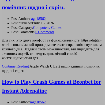
помічник щодня і скрізь
Post Author:
sage18562
Post published:
July 16, 2026
Post Category:
Computers, Games
Post Comments:
0 Comments
Для тих, хто цінує комфорт та функціональність, https://digital-
world.com.ua/ даний прилад може стати справжнім спутником
кожного дня. Завдяки своїм можливостям, він підходить для
активних людей, які ведуть динамічний спосіб
життя.Функціонал для…
Continue Reading
Apple Watch Ultra 2 ваш надійний помічник
щодня і скрізь
How to Play Crash Games at Beonbet for
Instant Adrenaline
Post Author:
sage18562