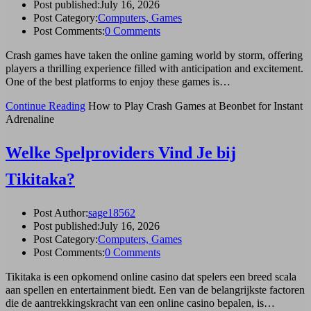
Post published:
July 16, 2026
Post Category:
Computers, Games
Post Comments:
0 Comments
Crash games have taken the online gaming world by storm, offering
players a thrilling experience filled with anticipation and excitement.
One of the best platforms to enjoy these games is…
Continue Reading
How to Play Crash Games at Beonbet for Instant
Adrenaline
Welke Spelproviders Vind Je bij
Tikitaka?
Post Author:
sage18562
Post published:
July 16, 2026
Post Category:
Computers, Games
Post Comments:
0 Comments
Tikitaka is een opkomend online casino dat spelers een breed scala
aan spellen en entertainment biedt. Een van de belangrijkste factoren
die de aantrekkingskracht van een online casino bepalen, is…