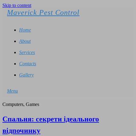
Skip to content
Maverick Pest Control
Home
About
Services
Contacts
Gallery
Menu
Computers, Games
Спальня: секрети ідеального
відпочинку