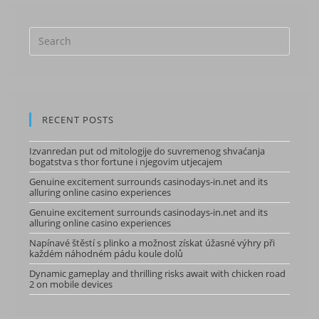
Search
for:
RECENT POSTS
Izvanredan put od mitologije do suvremenog shvaćanja
bogatstva s thor fortune i njegovim utjecajem
Genuine excitement surrounds casinodays-in.net and its
alluring online casino experiences
Genuine excitement surrounds casinodays-in.net and its
alluring online casino experiences
Napínavé štěstí s plinko a možnost získat úžasné výhry při
každém náhodném pádu koule dolů
Dynamic gameplay and thrilling risks await with chicken road
2 on mobile devices