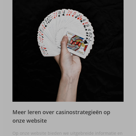
Meer leren over casinostrategieën op
onze website
Op onze website bieden we uitgebreide informatie en