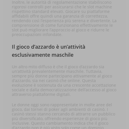
Inoltre, le autorità di regolamentazione stabiliscono
rigorosi controlli per assicurarsi che le slot machine
rispettino standard elevati. Giocare su piattaforme
affidabili offre quindi una garanzia di correttezza,
rendendo così l’esperienza più serena e divertente. La
comprensione di come funzionano effettivamente le
slot può migliorare l’approccio al gioco e ridurre le
preoccupazioni infondate.
Il gioco d’azzardo è un’attività
esclusivamente maschile
Un altro mito diffuso è che il gioco d’azzardo sia
un’attività prevalentemente maschile. Tuttavia,
sempre più donne partecipano attivamente al gioco
d’azzardo, sia nei casinò che online. Questa
evoluzione è sostenuta da una crescente accettazione
sociale e dalla democratizzazione dell’accesso al gioco
attraverso piattaforme digitali.
Le donne oggi sono rappresentate in molte aree del
gioco, dai tornei di poker agli ambienti di casinò. I
casinò stessi stanno cercando di attrarre un pubblico
più diversificato, offrendo esperienze di gioco più
inclusive. Questo cambiamento indica che il gioco
d’azzardo non è più visto solo come un dominio