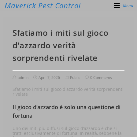
Skip
Maverick Pest Control
Menu
to
content
Sfatiamo i miti sul gioco
d'azzardo verità
sorprendenti rivelate
Post
Post
Post
Post
admin
April 7, 2026
Public
0 Comments
Author:
published:
Category:
Comments:
Sfatiamo i miti sul gioco d'azzardo verità sorprendenti
rivelate
Il gioco d’azzardo è solo una questione di
fortuna
Uno dei miti più diffusi sul gioco d’azzardo è che si
tratti esclusivamente di fortuna. In realtà, sebbene la