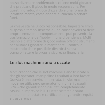
possa diventare problematico, ci sono molti giocatori
che praticano il gioco in modo responsabile. Per
questi individui, il gioco d’azzardo è una forma di
intrattenimento, come andare al cinema o cenare
fuori.
La chiave sta nel gioco responsabile. Impostare limiti
di spesa e tempo, insieme a una consapevolezza delle
proprie emozioni e comportamenti, può prevenire la
trasformazione dell’hobby in una dipendenza. Molti
casinò e piattaforme di gioco online offrono strumenti
per aiutare i giocatori a mantenere il controllo,
mostrando che è possibile divertirsi senza
compromettere la propria sicurezza finanziaria.
Le slot machine sono truccate
Molti credono che le slot machine siano truccate o
che gli operatori manipolino i risultati a loro favore.
Questa è una convinzione errata. Le slot machine
moderne utilizzano generatori di numeri casuali
(RNG) che garantiscono risultati completamente
casuali e imprevedibili. Questo sistema è stato
ampiamente testato e certificato per garantire equità
e trasparenza.