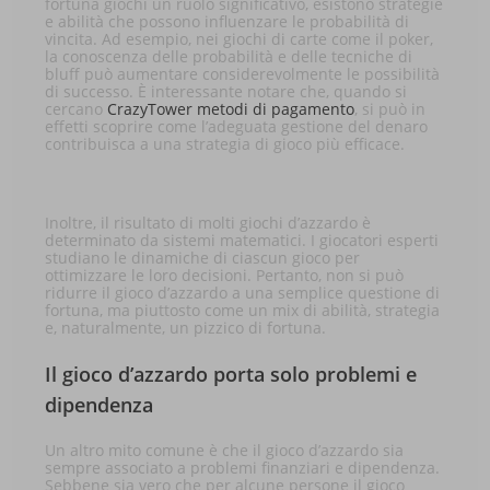
fortuna giochi un ruolo significativo, esistono strategie
e abilità che possono influenzare le probabilità di
vincita. Ad esempio, nei giochi di carte come il poker,
la conoscenza delle probabilità e delle tecniche di
bluff può aumentare considerevolmente le possibilità
di successo. È interessante notare che, quando si
cercano
CrazyTower metodi di pagamento
, si può in
effetti scoprire come l’adeguata gestione del denaro
contribuisca a una strategia di gioco più efficace.
Inoltre, il risultato di molti giochi d’azzardo è
determinato da sistemi matematici. I giocatori esperti
studiano le dinamiche di ciascun gioco per
ottimizzare le loro decisioni. Pertanto, non si può
ridurre il gioco d’azzardo a una semplice questione di
fortuna, ma piuttosto come un mix di abilità, strategia
e, naturalmente, un pizzico di fortuna.
Il gioco d’azzardo porta solo problemi e
dipendenza
Un altro mito comune è che il gioco d’azzardo sia
sempre associato a problemi finanziari e dipendenza.
Sebbene sia vero che per alcune persone il gioco