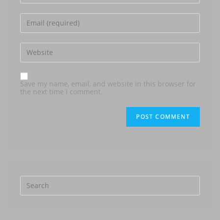
name
or
Enter
username
your
email
Enter
your
website
URL
(optional)
Save my name, email, and website in this browser for
the next time I comment.
Search
for: