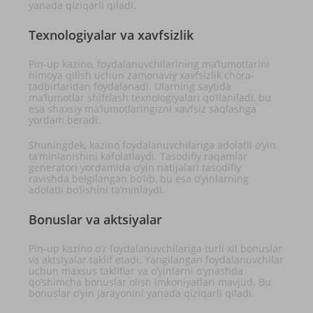
yanada qiziqarli qiladi.
Texnologiyalar va xavfsizlik
Pin-up kazino, foydalanuvchilarining ma’lumotlarini
himoya qilish uchun zamonaviy xavfsizlik chora-
tadbirlaridan foydalanadi. Ularning saytida
ma’lumotlar shifrlash texnologiyalari qo’llaniladi, bu
esa shaxsiy ma’lumotlaringizni xavfsiz saqlashga
yordam beradi.
Shuningdek, kazino foydalanuvchilariga adolatli o’yin
ta’minlanishini kafolatlaydi. Tasodifiy raqamlar
generatori yordamida o’yin natijalari tasodifiy
ravishda belgilangan bo’lib, bu esa o’yinlarning
adolatli bo’lishini ta’minlaydi.
Bonuslar va aktsiyalar
Pin-up kazino o’z foydalanuvchilariga turli xil bonuslar
va aktsiyalar taklif etadi. Yangilangan foydalanuvchilar
uchun maxsus takliflar va o’yinlarni o’ynashda
qo’shimcha bonuslar olish imkoniyatlari mavjud. Bu
bonuslar o’yin jarayonini yanada qiziqarli qiladi.