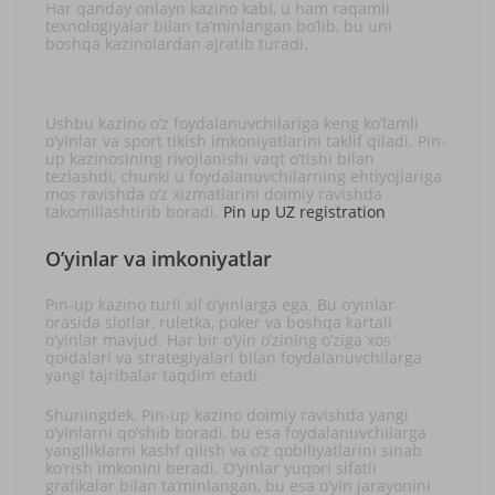
Har qanday onlayn kazino kabi, u ham raqamli
texnologiyalar bilan ta’minlangan bo’lib, bu uni
boshqa kazinolardan ajratib turadi.
Ushbu kazino o’z foydalanuvchilariga keng ko’lamli
o’yinlar va sport tikish imkoniyatlarini taklif qiladi. Pin-
up kazinosining rivojlanishi vaqt o’tishi bilan
tezlashdi, chunki u foydalanuvchilarning ehtiyojlariga
mos ravishda o’z xizmatlarini doimiy ravishda
takomillashtirib boradi.
Pin up UZ registration
O’yinlar va imkoniyatlar
Pin-up kazino turli xil o’yinlarga ega. Bu o’yinlar
orasida slotlar, ruletka, poker va boshqa kartali
o’yinlar mavjud. Har bir o’yin o’zining o’ziga xos
qoidalari va strategiyalari bilan foydalanuvchilarga
yangi tajribalar taqdim etadi.
Shuningdek, Pin-up kazino doimiy ravishda yangi
o’yinlarni qo’shib boradi, bu esa foydalanuvchilarga
yangiliklarni kashf qilish va o’z qobiliyatlarini sinab
ko’rish imkonini beradi. O’yinlar yuqori sifatli
grafikalar bilan ta’minlangan, bu esa o’yin jarayonini